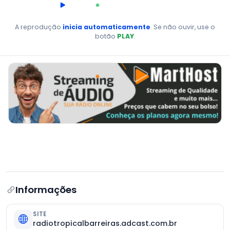
00:00
AO VIVO
A reprodução
inicia automaticamente
. Se não ouvir, use o
botão
PLAY
.
Informações
SITE
radiotropicalbarreiras.adcast.com.br