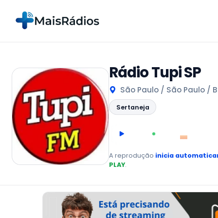
Rádio Tupi SP
São Paulo / São Paulo / B
Sertaneja
00:00
AO VIVO
A reprodução
inicia automatic
PLAY
.