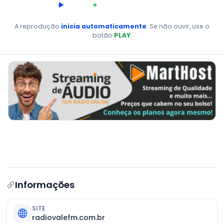
00:00
AO VIVO
A reprodução
inicia automaticamente
. Se não ouvir, use o
botão
PLAY
.
Informações
SITE
radiovalefm.com.br