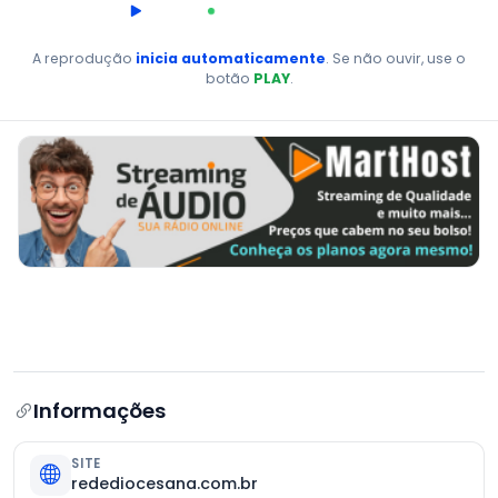
00:00
AO VIVO
A reprodução
inicia automaticamente
. Se não ouvir, use o
botão
PLAY
.
Informações
SITE
redediocesana.com.br