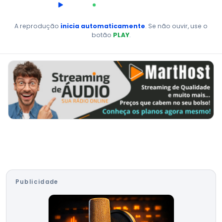
00:00
AO VIVO
A reprodução
inicia automaticamente
. Se não ouvir, use o
botão
PLAY
.
Publicidade