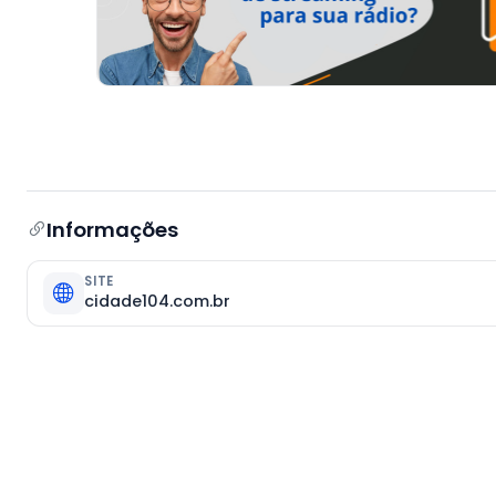
Informações
SITE
cidade104.com.br